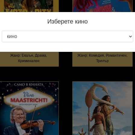
Изберете кино
MOTOR CITY
ДЖУН И ДЖОН
ПРЕМИЕРНА СЕДМИЦА
ПРЕМИЕРНА СЕДМИЦА
Жанр: Екшън, Драма,
Жанр: Комедия, Романтичен,
Криминален
Трилър