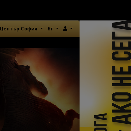
Член
 Център София
Бг