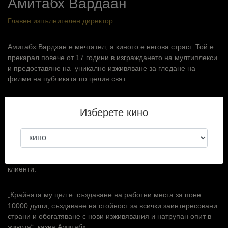
Амитабх Вардаан
Главен изпълнителен директор
Амитабх Вардхан е мечтател, а киното е негова страст. Той е
прекарал повече от 17 години в изграждането на мултиплекси
и предоставяне на уникално изживяване за гледане на
филми на публиката по целия свят.
Той е бакалавър (PSM), завършил MBA & Hotel Management и
Изберете кино
работи за компании като Domino's, Unilever & PVR Cinemas.
Като екипен играч е възприемчив и адаптивен към
предизвикателствата, той вярва, че чрез кината човек може да
донесе щастие на всички и страхотното преживяване на
гледане на филми започва с изграждането на връзка с всички
клиенти.
„Крайната му цел е създаване на работни места за поне
10000 души, създаване на стойност за всички заинтересовани
страни и обогатяване с нови изживявания и натрупан опит в
живота“, казва Амитабх