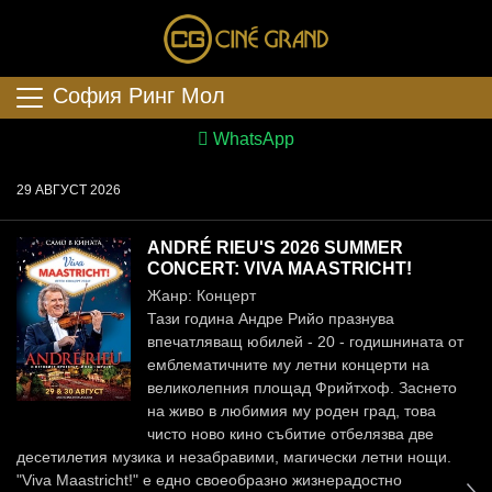
София Ринг Мол
WhatsApp
29 АВГУСТ 2026
ANDRÉ RIEU'S 2026 SUMMER
CONCERT: VIVA MAASTRICHT!
Жанр: Концерт
Тази година Андре Рийо празнува
впечатляващ юбилей - 20 - годишнината от
емблематичните му летни концерти на
великолепния площад Фрийтхоф. Заснето
на живо в любимия му роден град, това
чисто ново кино събитие отбелязва две
десетилетия музика и незабравими, магически летни нощи.
"Viva Maastricht!" е едно своеобразно жизнерадостно