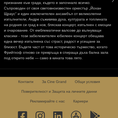
признание към града, където е започнало всичко.
Съпроводен от своя световноизвестен оркестър „Йохан
Щраус“ и един изключителен ансамбъл от великолепни
изпълнители, Андре съживява духа, културата и топлината
на родния си град в нов, бляскав концерт, изпълнен с емоции
и очарование. От емблематични валсове до вълнуващи
класики - този забележителен юбилеен концерт обещава
една вечер изпълнена със страст, радост и усещане за
близост. Бъдете част от това историческо тържество, когато
Фрийтхоф отново се превръща в спираща дъха бална зала
под открито небе — само в кината това лято.
Контакти
За Cine Grand
Общи условия
Поверителност и Защита на личните данни
Рекламирайте с нас
Кариери