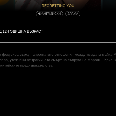
REGRETTING YOU
АНГЛИЙСКИ
ДРАМА
Д 12-ГОДИШНА ВЪЗРАСТ
 фокусира върху напрегнатите отношения между младата майка М
ара, утежнени от трагичната смърт на съпруга на Морган – Крис, 
 житейските предизвикателства.