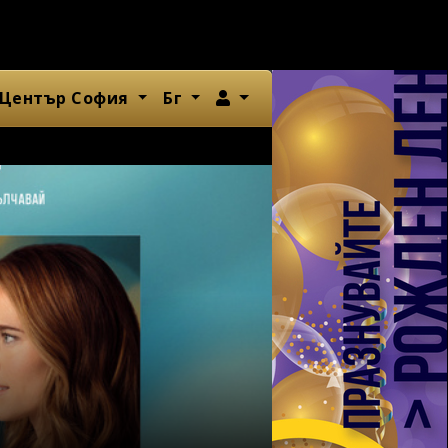
Член
 Център София
Бг