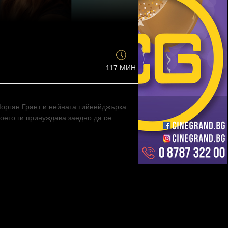
117 МИН
орган Грант и нейната тийнейджърка
което ги принуждава заедно да се