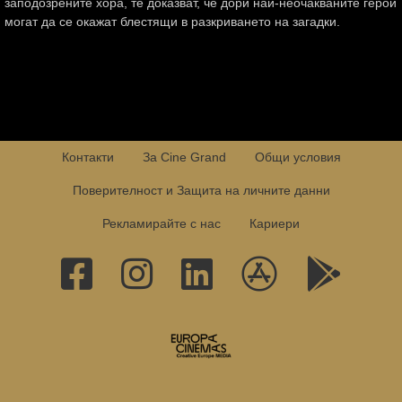
заподозрените хора, те доказват, че дори най-неочакваните герои
могат да се окажат блестящи в разкриването на загадки.
Контакти
За Cine Grand
Общи условия
Поверителност и Защита на личните данни
Рекламирайте с нас
Кариери