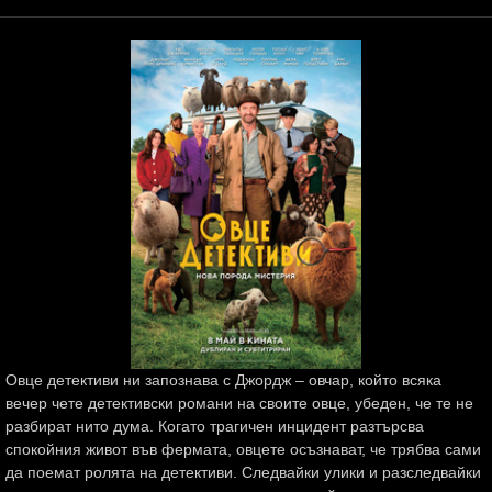
Овце детективи ни запознава с Джордж – овчар, който всяка
вечер чете детективски романи на своите овце, убеден, че те не
разбират нито дума. Когато трагичен инцидент разтърсва
спокойния живот във фермата, овцете осъзнават, че трябва сами
да поемат ролята на детективи. Следвайки улики и разследвайки