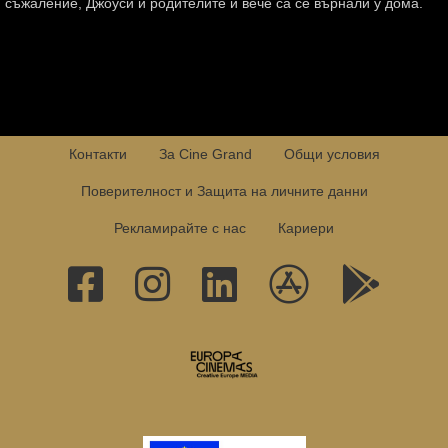
съжаление, Джоуси и родителите й вече са се върнали у дома.
Контакти
За Cine Grand
Общи условия
Поверителност и Защита на личните данни
Рекламирайте с нас
Кариери