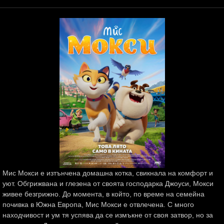
Мис Мокси e изтънчена домашна котка, свикнала на комфорт и
уют. Обгрижвана и глезена от своята господарка Джоуси, Мокси
живее безгрижно. До момента, в който, по време на семейна
почивка в Южна Европа, Мис Мокси е отвлечена. С много
находчивост и ум тя успява да се измъкне от своя затвор, но за