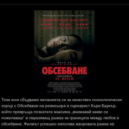
Този юни сбъдваме желанията си за качествен психологически
хорър с Обсебване на режисьора и сценарист Къри Баркър,
който превръща познатата максима „внимавай какво си
пожелаваш“ в смразяващ разказ за границата между любов и
обсебване. Филмът успешно използва жанровата рамка не