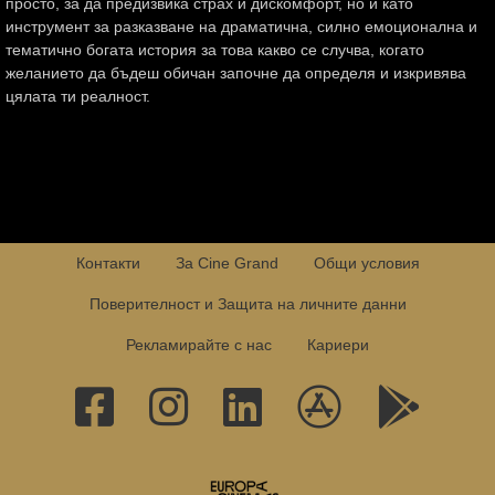
просто, за да предизвика страх и дискомфорт, но и като
инструмент за разказване на драматична, силно емоционална и
тематично богата история за това какво се случва, когато
желанието да бъдеш обичан започне да определя и изкривява
цялата ти реалност.
Контакти
За Cine Grand
Общи условия
Поверителност и Защита на личните данни
Рекламирайте с нас
Кариери