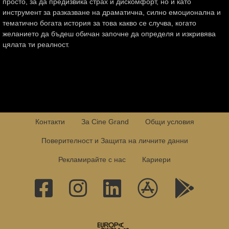
просто, за да предизвика страх и дискомфорт, но и като
инструмент за разказване на драматична, силно емоционална и
тематично богата история за това какво се случва, когато
желанието да бъдеш обичан започне да определя и изкривява
цялата ти реалност.
Контакти
За Cine Grand
Общи условия
Поверителност и Защита на личните данни
Рекламирайте с нас
Кариери