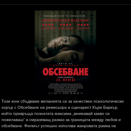
Този юни сбъдваме желанията си за качествен психологически
хорър с Обсебване на режисьора и сценарист Къри Баркър,
който превръща познатата максима „внимавай какво си
пожелаваш“ в смразяващ разказ за границата между любов и
обсебване. Филмът успешно използва жанровата рамка не