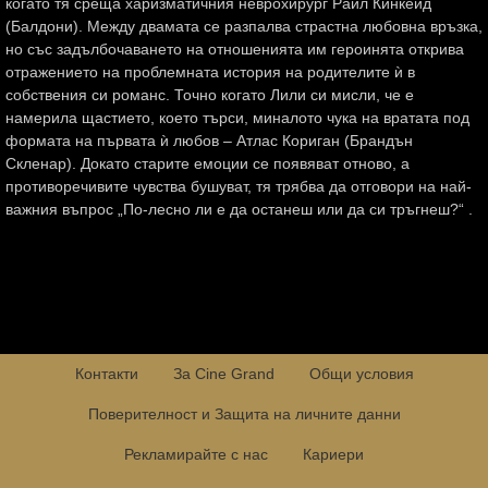
когато тя среща харизматичния неврохирург Райл Кинкейд
(Балдони). Между двамата се разпалва страстна любовна връзка,
но със задълбочаването на отношенията им героинята открива
отражението на проблемната история на родителите ѝ в
собствения си романс. Точно когато Лили си мисли, че е
намерила щастието, което търси, миналото чука на вратата под
формата на първата ѝ любов – Атлас Кориган (Брандън
Скленар). Докато старите емоции се появяват отново, а
противоречивите чувства бушуват, тя трябва да отговори на най-
важния въпрос „По-лесно ли е да останеш или да си тръгнеш?“ .
Контакти
За Cine Grand
Общи условия
Поверителност и Защита на личните данни
Рекламирайте с нас
Кариери