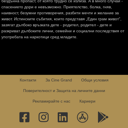
бездънна пропаст, от която трудно се излиза. А в много случаи -
спасението дори е невъзможно. Приятелство, болка, гняв,
наивност, безумни противоречия, разбити мечти и желание за
живот. Истинските събития, които представя „Един грам живот”,
зазягат дълбоко връзката дете - родител, родител - дете и
разкриват дълбоките лични, семейни и социални последствия от
употребата на наркотици сред младите.
Контакти
За Cine Grand
Общи условия
Поверителност и Защита на личните данни
Рекламирайте с нас
Кариери