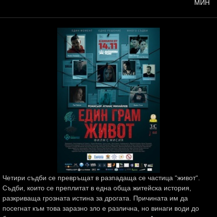
МИН
Четири съдби се превръщат в разпадаща се частица “живот“.
Съдби, които се преплитат в една обща житейска история,
разкриваща грозната истина за дрогата. Причината им да
посегнат към това заразно зло е различна, но винаги води до