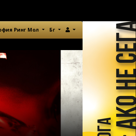
Член
офия Ринг Мол
Бг