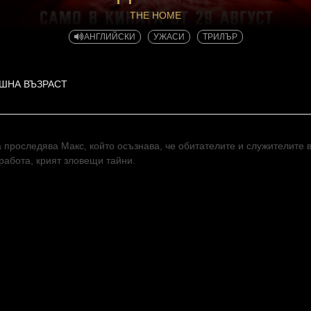
THE HOME
АНГЛИЙСКИ
УЖАСИ
ТРИЛЪР
ИШНА ВЪЗРАСТ
 проследява Макс, който осъзнава, че обитателите и служителите в
работа, крият зловещи тайни.