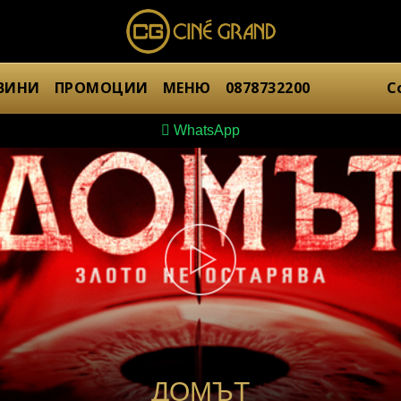
ВИНИ
ПРОМОЦИИ
МЕНЮ
0878732200
С
WhatsApp
ДОМЪТ